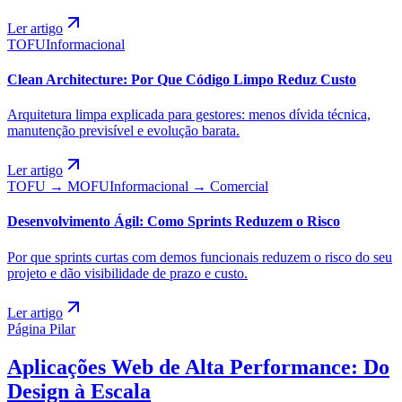
Ler artigo
TOFU
Informacional
Clean Architecture: Por Que Código Limpo Reduz Custo
Arquitetura limpa explicada para gestores: menos dívida técnica,
manutenção previsível e evolução barata.
Ler artigo
TOFU → MOFU
Informacional → Comercial
Desenvolvimento Ágil: Como Sprints Reduzem o Risco
Por que sprints curtas com demos funcionais reduzem o risco do seu
projeto e dão visibilidade de prazo e custo.
Ler artigo
Página Pilar
Aplicações Web de Alta Performance: Do
Design à Escala