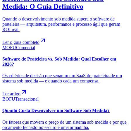
Medida: O Guia Definitivo
Quando o desenvolvimento sob medida supera o software de
prateleira — arquitetura, performance e processo ágil que geram
ROI real.
Ler o guia completo
MOFU
Comercial
Software de Prateleira vs. Sob Medida: Qual Escolher em
2026?
Os critérios de decisão que separam um SaaS de prateleira de um
sistema sob medida — e quando cada um compensa.
Ler artigo
BOFU
Transacional
Quanto Custa Desenvolver um Software Sob Medida?
Os fatores que movem o preço de um sistema sob medida e por que
orçamento fechado no escuro é uma armadilha.