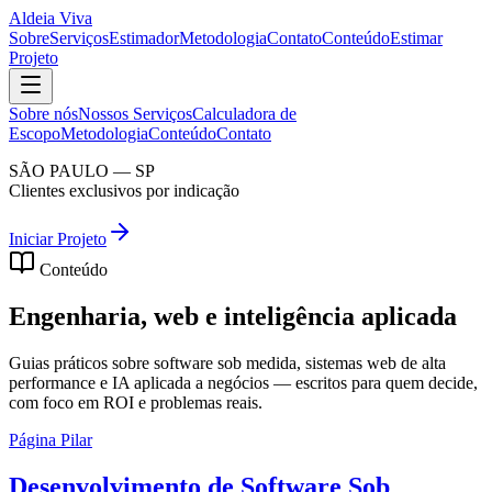
Aldeia Viva
Sobre
Serviços
Estimador
Metodologia
Contato
Conteúdo
Estimar
Projeto
Sobre nós
Nossos Serviços
Calculadora de
Escopo
Metodologia
Conteúdo
Contato
SÃO PAULO — SP
Clientes exclusivos por indicação
Iniciar Projeto
Conteúdo
Engenharia, web e
inteligência
aplicada
Guias práticos sobre software sob medida, sistemas web de alta
performance e IA aplicada a negócios — escritos para quem decide,
com foco em ROI e problemas reais.
Página Pilar
Desenvolvimento de Software Sob