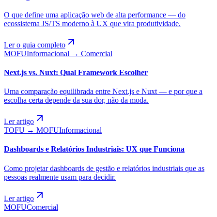
O que define uma aplicação web de alta performance — do
ecossistema JS/TS moderno à UX que vira produtividade.
Ler o guia completo
MOFU
Informacional → Comercial
Next.js vs. Nuxt: Qual Framework Escolher
Uma comparação equilibrada entre Next.js e Nuxt — e por que a
escolha certa depende da sua dor, não da moda.
Ler artigo
TOFU → MOFU
Informacional
Dashboards e Relatórios Industriais: UX que Funciona
Como projetar dashboards de gestão e relatórios industriais que as
pessoas realmente usam para decidir.
Ler artigo
MOFU
Comercial